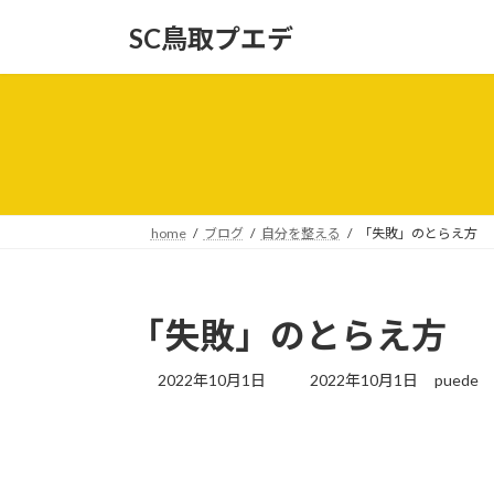
コ
ナ
SC鳥取プエデ
ン
ビ
テ
ゲ
ン
ー
ツ
シ
へ
ョ
ス
ン
キ
に
ッ
移
home
ブログ
自分を整える
「失敗」のとらえ方
プ
動
「失敗」のとらえ方
最
2022年10月1日
2022年10月1日
puede
終
更
新
日
時