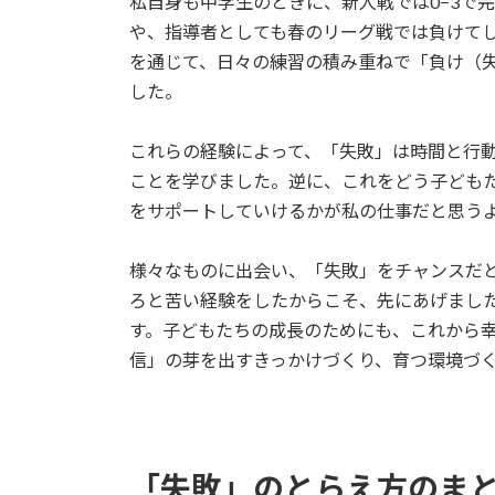
私自身も中学生のときに、新人戦では0−3で
や、指導者としても春のリーグ戦では負けて
を通じて、日々の練習の積み重ねで「負け（
した。
これらの経験によって、「失敗」は時間と行
ことを学びました。逆に、これをどう子ども
をサポートしていけるかが私の仕事だと思う
様々なものに出会い、「失敗」をチャンスだ
ろと苦い経験をしたからこそ、先にあげまし
す。子どもたちの成長のためにも、これから
信」の芽を出すきっかけづくり、育つ環境づ
「失敗」のとらえ方のま